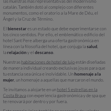
las muestras más representativas del modernismo
catalán. También dotó al complejo con diferentes
monumentos, como el oratorio a la Mare de Déu, el
Ángel y la Cruz de Término.
El
bienestar
es un estado que debe experimentarse con
los cinco sentidos. Por ello, el emblemático edificio del
hotel Sant Pere alberga una oferta gastronómica en
línea con la filosofía del hotel, que conjuga la
salud
,
la
relajación
y el
descanso
.
Nuestras
habitaciones de hotel de lujo
están diseñadas
de manera individual creando exclusivas joyas para que
tu estancia sea única e inolvidable. Un
homenaje a la
mujer
, un homenaje a aquellas que marcaron el mundo.
Te invitamos a alojarte en un
hotel 5 estrellas en la
Costa Brava
con experiencia gastronómica y de spa que
te renovará por dentro y por fuera.