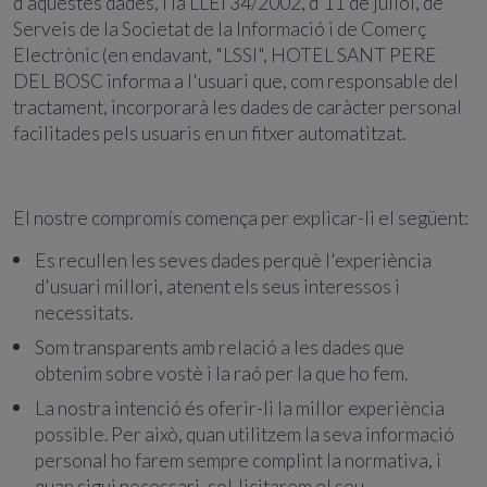
d'aquestes dades, i la LLEI 34/2002, d'11 de juliol, de
Serveis de la Societat de la Informació i de Comerç
Electrònic (en endavant, "LSSI", HOTEL SANT PERE
DEL BOSC informa a l'usuari que, com responsable del
tractament, incorporarà les dades de caràcter personal
facilitades pels usuaris en un fitxer automatitzat.
El nostre compromís comença per explicar-li el següent:
Es recullen les seves dades perquè l'experiència
d'usuari millori, atenent els seus interessos i
necessitats.
Som transparents amb relació a les dades que
obtenim sobre vostè i la raó per la que ho fem.
La nostra intenció és oferir-li la millor experiència
possible. Per això, quan utilitzem la seva informació
personal ho farem sempre complint la normativa, i
quan sigui necessari, sol·licitarem el seu