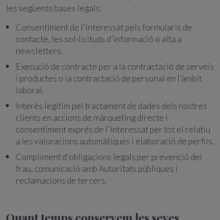
les següents bases legals:
Consentiment de l'interessat pels formularis de
contacte, les sol·licituds d'informació o alta a
newsletters.
Execució de contracte per a la contractació de serveis
i productes o la contractació de personal en l’àmbit
laboral.
Interès legítim pel tractament de dades dels nostres
clients en accions de màrqueting directe i
consentiment exprés de l'interessat per tot el relatiu
a les valoracions automàtiques i elaboració de perfils.
Compliment d'obligacions legals per prevenció del
frau, comunicació amb Autoritats públiques i
reclamacions de tercers.
Quant temps conservem les seves