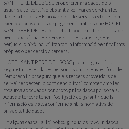
SANT PERE DEL BOSC proporcionarà dades dels
usuaris a tercers. No obstant això, mai es vendran les
dades a tercers. Els proveïdors de serveis externs (per
exemple, proveïdors de pagament) amb els que HOTEL
SANT PERE DEL BOSC treballi poden utilitzar les dades
per proporcionar els serveis corresponents, sens
perjudici d'això, no utilitzaran la informació per finalitats
pròpies o per cessió a tercers.
HOTEL SANT PERE DEL BOSC procura garantir la
seguretat de les dades personals quan s'envien fora de
l'empresa i s'assegura que els tercers proveïdors del
servei respecten la confidencialitat i compten amb les
mesures adequades per protegir les dades personals.
Aquests tercers tenen l'obligació de garantir que la
informació es tracta conforme amb la normativa de
privacitat de dades.
En alguns casos, la llei pot exigir que es revelin dades
personals a organismes públics o altres parts, només es