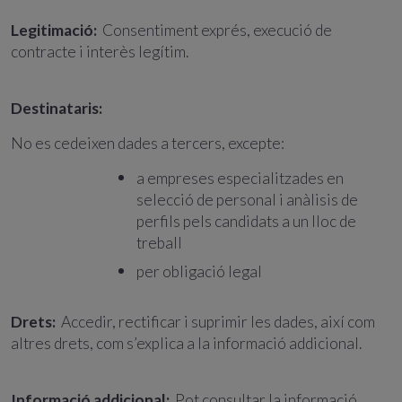
Legitimació:
Consentiment exprés, execució de
contracte i interès legítim.
Destinataris:
No es cedeixen dades a tercers, excepte:
a empreses especialitzades en
selecció de personal i anàlisis de
perfils pels candidats a un lloc de
treball
per obligació legal
Drets:
Accedir, rectificar i suprimir les dades, així com
altres drets, com s’explica a la informació addicional.
Informació addicional:
Pot consultar la informació