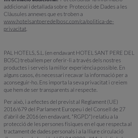
addicional i detallada sobre Protecció de Dades a les
Clàusules annexes que es troben a
www.hotelsantperedelbosc.com/ca/politica-de-
privacitat
.
PAL HOTELS, S.L. (en endavant HOTEL SANT PERE DEL
BOSC) treballem per oferir-li a través dels nostres
productes i serveis la millor experiència possible. En
alguns casos, és necessari recavar la informació per a
aconseguir-ho. Ens importa la seva privacitat i creiem
que hem de ser transparents al respecte.
Per això, i a efectes del previst al Reglament (UE)
2016/679 del Parlament Europeu i del Consell de 27
d'abril de 2016 (en endavant, "RGPD") relatiu a la
protecció de les persones físiques en el que respecta al
tractament de dades personals i a la lliure circulació