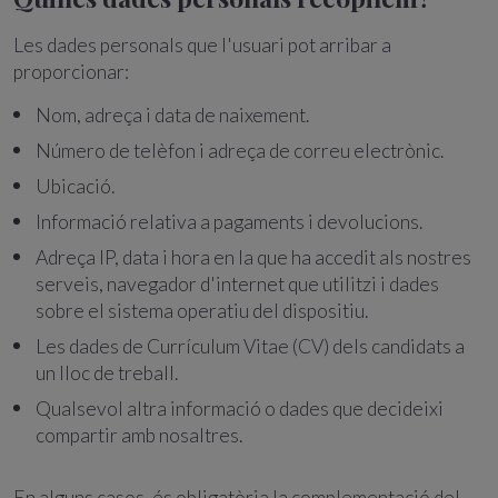
Les dades personals que l'usuari pot arribar a
proporcionar:
Nom, adreça i data de naixement.
Número de telèfon i adreça de correu electrònic.
Ubicació.
Informació relativa a pagaments i devolucions.
Adreça IP, data i hora en la que ha accedit als nostres
serveis, navegador d'internet que utilitzi i dades
sobre el sistema operatiu del dispositiu.
Les dades de Currículum Vitae (CV) dels candidats a
un lloc de treball.
Qualsevol altra informació o dades que decideixi
compartir amb nosaltres.
En alguns casos, és obligatòria la complementació del