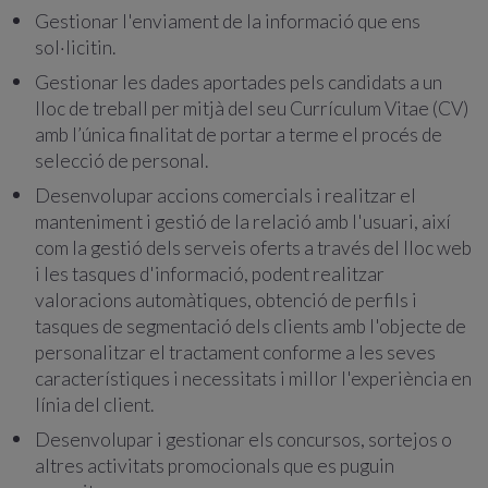
Gestionar l'enviament de la informació que ens
sol·licitin.
Gestionar les dades aportades pels candidats a un
lloc de treball per mitjà del seu Currículum Vitae (CV)
amb l’única finalitat de portar a terme el procés de
selecció de personal.
Desenvolupar accions comercials i realitzar el
manteniment i gestió de la relació amb l'usuari, així
com la gestió dels serveis oferts a través del lloc web
i les tasques d'informació, podent realitzar
valoracions automàtiques, obtenció de perfils i
tasques de segmentació dels clients amb l'objecte de
personalitzar el tractament conforme a les seves
característiques i necessitats i millor l'experiència en
línia del client.
Desenvolupar i gestionar els concursos, sortejos o
altres activitats promocionals que es puguin