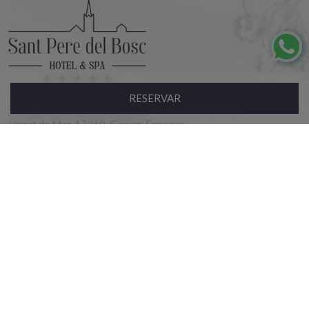
RESERVAR
Paratge de Sant Pere del Bosc
Lloret de Mar, 17310, Girona, Espanya
NIRC: HG-002444
Hotel
+34 972 099 767
Habitacions
recepcion@hotelsantperedelbosc.com
Hotel
Restaurant
Habitacions
Spa
Restaurant
Spa
Escapades
Escapades