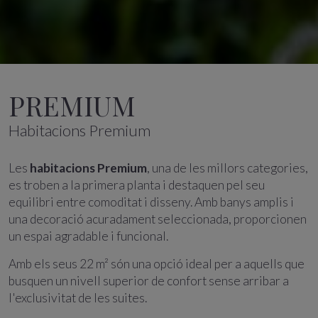
PREMIUM
Habitacions Premium
Les
habitacions Premium
, una de les millors categories,
es troben a la primera planta i destaquen pel seu
equilibri entre comoditat i disseny. Amb banys amplis i
una decoració acuradament seleccionada, proporcionen
un espai agradable i funcional.
Amb els seus 22 m² són una opció ideal per a aquells que
busquen un nivell superior de confort sense arribar a
l'exclusivitat de les suites.