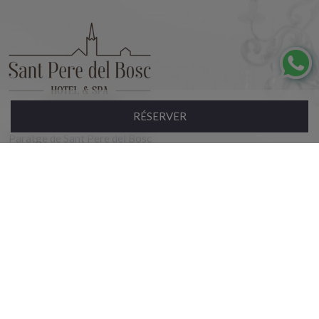
RÉSERVER
Paratge de Sant Pere del Bosc
Lloret de Mar, 17310, Girona, Espagne
Hotel
NIRC: HG-002444
+34 972 099 767
Chambres
recepcion@hotelsantperedelbosc.com
Restaurant
Hotel
Chambres
Spa
Restaurant
Escapades
Spa