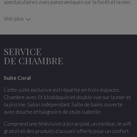
spectaculaires vues panoramiques sur la forêt et la mer.
Voir plus
Suite Coral
Cette suite exclusive est répartie en trois espaces.
Chambre avec lit à baldaquin et double vue sur la mer et
SERVICE
la piscine. Salon indépendant. Salle de bains ouverte
DE CHAMBRE
avec douche et baignoire de style isabelle.
Comprend une télévision à écran plat, un minibar, le wifi
Suite Coral
gratuit et des produits d’accueil offerts pour un confort
total des clients.
Cette suite exclusive est répartie en trois espaces.
Chambre avec lit à baldaquin et double vue sur la mer et
la piscine. Salon indépendant. Salle de bains ouverte
avec douche et baignoire de style isabelle.
Comprend une télévision à écran plat, un minibar, le wifi
gratuit et des produits d’accueil offerts pour un confort